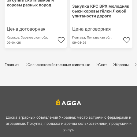
Закупка скота Быков и
коровы разных пород
Закупка КРС ВРХ молодняк
быки коровы тёлки Любой
упитаности дорого
Цена договорная
Цена договорная
Харьков,
Харьковская обл.
Полтава,
Полтавская обл.
09-04-26
09-04-26
Главная
Сельскохозяйственные животные
Скот
Коровы
Доска аграрных объявлений Украины: место встречи с фермерами и
аграриями. Покупка, продажа и аренда сельхозтехники, продукции и
услуг.