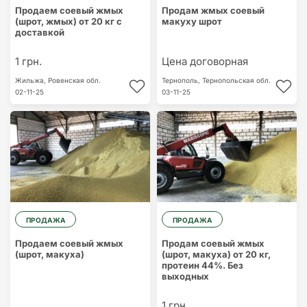
Продаем соевый жмых
Продам жмых соевый
(шрот, жмых) от 20 кг с
макуху шрот
доставкой
1 грн.
Цена договорная
Жильжа,
Ровенская обл.
Тернополь,
Тернопольская обл.
02-11-25
03-11-25
ПРОДАЖА
ПРОДАЖА
Продаем соевый жмых
Продам соевый жмых
(шрот, макуха)
(шрот, макуха) от 20 кг,
протеин 44%. Без
выходных
1 грн.