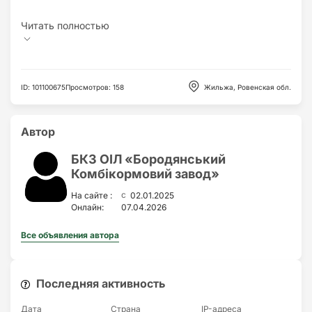
ID
:
101100675
Просмотров
:
158
Жильжа, Ровенская обл.
Автор
БКЗ ОІЛ «Бородянський
Комбікормовий завод»
c
На сайте :
02.01.2025
Онлайн:
07.04.2026
Все объявления автора
Последняя активность
Дата
Страна
IP-адресa