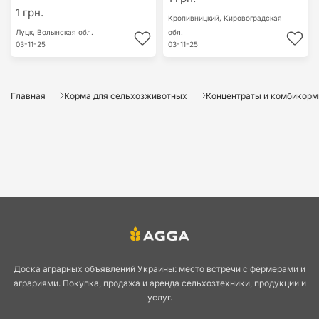
1 грн.
Кропивницкий,
Кировоградская
Луцк,
Волынская обл.
обл.
03-11-25
03-11-25
Главная
Корма для сельхозживотных
Концентраты и комбикор
Доска аграрных объявлений Украины: место встречи с фермерами и
аграриями. Покупка, продажа и аренда сельхозтехники, продукции и
услуг.