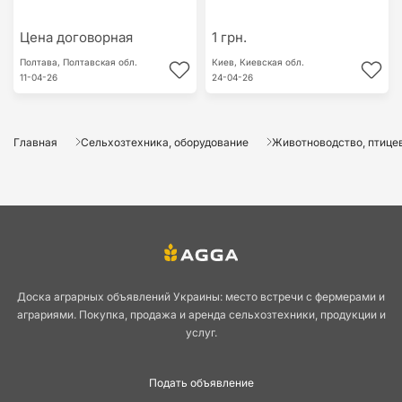
Цена договорная
1 грн.
Полтава,
Полтавская обл.
Киев,
Киевская обл.
11-04-26
24-04-26
Главная
Сельхозтехника, оборудование
Животноводство, птицев
Доска аграрных объявлений Украины: место встречи с фермерами и
аграриями. Покупка, продажа и аренда сельхозтехники, продукции и
услуг.
Подать объявление