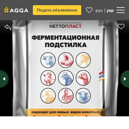
Подать объявление
рус
укр
Назад