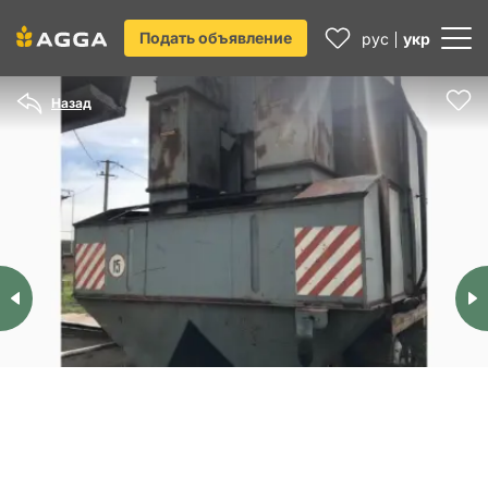
Подать объявление
рус
укр
Назад