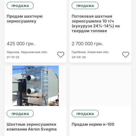
ПРОДАЖА
ПРОДАЖА
Продам шахтную
Потоковая шахтная
зерносушилку
зерносушилка 10 т/ч
(кукуруза 24%-14%) на
твердом топливе
425 000 грн.
2 700 000 грн.
Харьков,
Харьковская обл.
Гребёнки,
Киевская обл.
21-10-25
24-04-26
ПРОДАЖА
ПРОДАЖА
Шахтные зерносушилки
Продам норию н-100
компании Akron Svegma