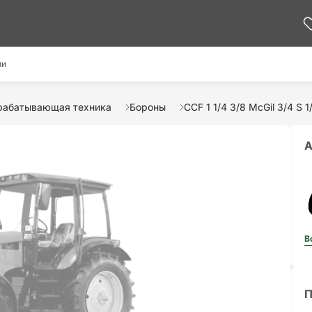
ми
рабатывающая техника
Бороны
CCF 1 1/4 3/8 McGil 3/4 S
А
В
П