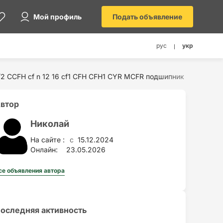
Мой профиль
Подать объявление
рус
укр
 1/2 CCFH cf n 12 16 cf1 CFH CFH1 CYR MCFR подшипник
втор
Николай
На сайте :
15.12.2024
c
Онлайн:
23.05.2026
се объявления автора
оследняя активность