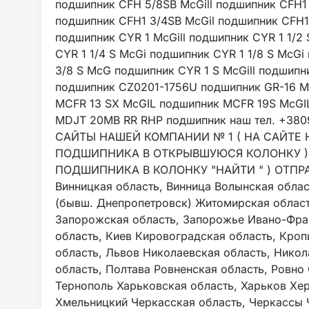
подшипник CFH 5/8SB McGill подшипник CFH1 
подшипник CFH1 3/4SB McGil подшипник CFH1-
подшипник CYR 1 McGill подшипник CYR 1 1/2
CYR 1 1/4 S McGi подшипник CYR 1 1/8 S McG
3/8 S McG подшипник CYR 1 S McGill подшипн
подшипник CZ0201-1756U подшипник GR-16 M
MCFR 13 SX McGIL подшипник MCFR 19S McGI
MDJT 20MB RR RHP подшипник наш тел. +38
САЙТЫ НАШЕЙ КОМПАНИИ № 1 ( НА САЙТЕ Н
ПОДШИПНИКА В ОТКРЫВШУЮСЯ КОЛОНКУ ) №
ПОДШИПНИКА В КОЛОНКУ "НАЙТИ " ) ОТПР
Винницкая область, Винница Волынская облас
(бывш. Днепропетровск) Житомирская област
Запорожская область, Запорожье Ивано-Фра
область, Киев Кировоградская область, Кро
область, Львов Николаевская область, Никол
область, Полтава Ровненская область, Ровно
Тернополь Харьковская область, Харьков Хер
Хмельницкий Черкасская область, Черкассы 