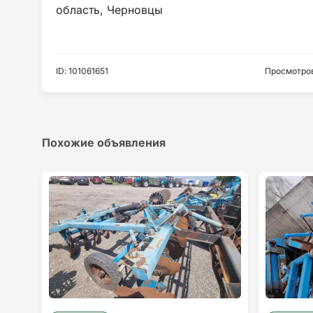
ID
:
101061651
Просмотро
Похожие объявления