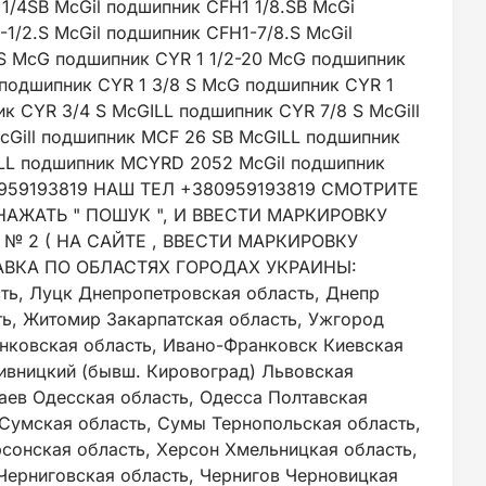
1/4SB McGil подшипник CFH1 1/8.SB McGi
1/2.S McGil подшипник CFH1-7/8.S McGil
 S McG подшипник CYR 1 1/2-20 McG подшипник
i подшипник CYR 1 3/8 S McG подшипник CYR 1
ик CYR 3/4 S McGILL подшипник CYR 7/8 S McGill
cGill подшипник MCF 26 SB McGILL подшипник
LL подшипник MCYRD 2052 McGil подшипник
0959193819 НАШ ТЕЛ +380959193819 СМОТРИТЕ
АЖАТЬ " ПОШУК ", И ВВЕСТИ МАРКИРОВКУ
 2 ( НА САЙТЕ , ВВЕСТИ МАРКИРОВКУ
АВКА ПО ОБЛАСТЯХ ГОРОДАХ УКРАИНЫ:
ть, Луцк Днепропетровская область, Днепр
ь, Житомир Закарпатская область, Ужгород
нковская область, Ивано-Франковск Киевская
пивницкий (бывш. Кировоград) Львовская
аев Одесская область, Одесса Полтавская
 Сумская область, Сумы Тернопольская область,
сонская область, Херсон Хмельницкая область,
Черниговская область, Чернигов Черновицкая