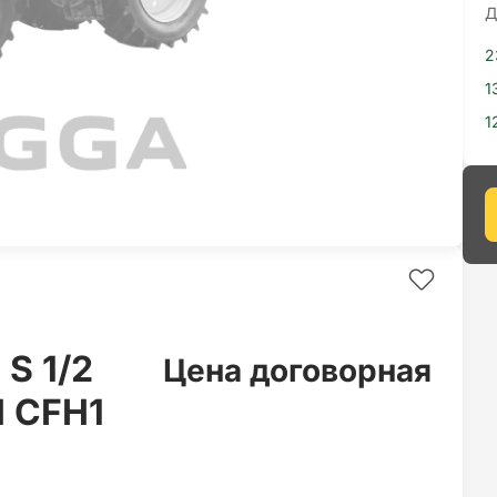
Д
2
1
1
 S 1/2
Цена договорная
H CFH1