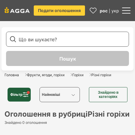
Подати оголошення
рос
укр
Головна
Фрукти, ягоди, горіхи
Горіхи
Різні горіхи
Знайдено в
Фільтр
Найновіші
категоріях
Найновіші
Оголошення в рубриці
Різні горіхи
Знайдено 0 оголошення
Найстаріші