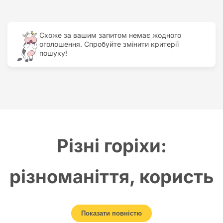
Найдорожчий
Найдешевший
Схоже за вашим запитом немає жодного
оголошення. Спробуйте змінити критерії
пошуку!
Різні горіхи:
різноманіття, користь
та можливості ринку
Показати повністю