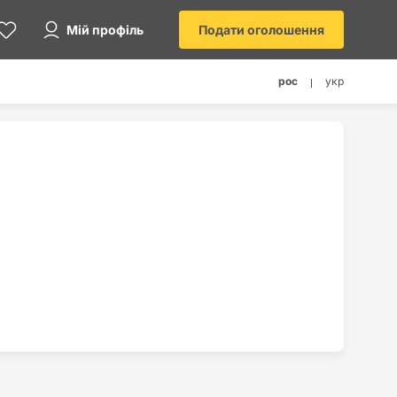
Мій профіль
Подати оголошення
рос
укр