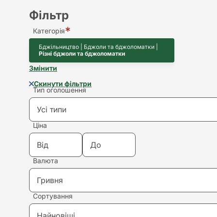
Фільтр
Категорія
Бджільництво | Бджоли та бджоломатки |
Різні бджоли та бджоломатки
Змінити
Скинути фільтри
Тип оголошення
Усі типи
Ціна
Усі типи
Валюта
Купівля
Гривня
Продаж
Сортування
Гривня
Здам в оренду
Найновіші