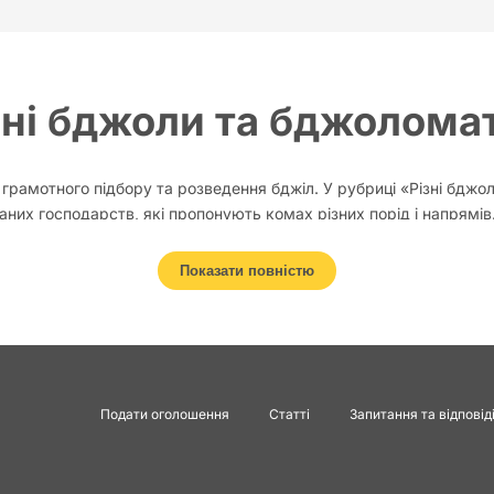
зні бджоли та бджолома
рамотного підбору та розведення бджіл. У рубриці «Різні бджо
ваних господарств, які пропонують комах різних порід і напрямі
нових
бджолосімей
, так і бджоломаток для покращення продукти
Показати повністю
ильної матки визначає силу сім’ї, її стійкість до хвороб та прод
я характером, активністю, здатністю літати у прохолодну погоду
увати різних бджіл та 
Подати оголошення
Статті
Запитання та відповід
пасіки. Навіть досвідчені бджолярі використовують різні лінії,
генетичне різноманіття. Придбання нових бджіл допомагає: