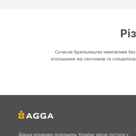
Рі
Сучасне бджільництво неможливе без г
оголошення від пасічників та спеціалізо
формування 
Досвідчені пасічники знають: вибір прав
Різні породи бджіл відрізняютьс
Навіщо куп
Головна мета — розширення та оновлення 
Дошка аграрних оголошень України: місце зустрічі з