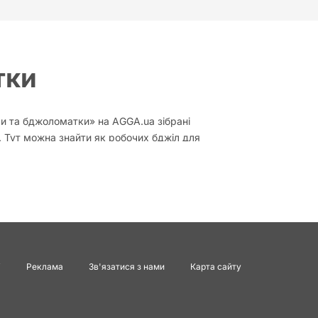
тки
ли та бджоломатки» на AGGA.ua зібрані
в. Тут можна знайти як робочих бджіл для
вності пасіки.
уктивність за медом і іншими продуктами.
 та кількістю зібраного нектару.
бджоломаток
і
Реклама
Зв'язатися з нами
Карта сайту
 щоб зміцнити імунітет сімей і підвищити