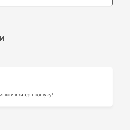
и
нити критерії пошуку!