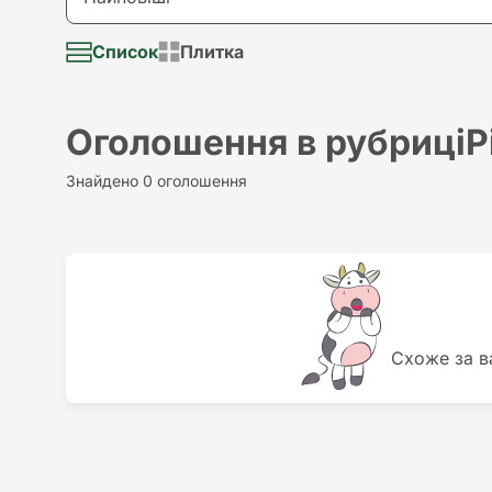
Долар
Візьму в аренду
Список
Плитка
Найновіші
Євро
Надам послугу
Найстаріші
Оголошення в рубриці
Р
Потрібна послуга
Найдорожчий
Знайдено 0 оголошення
Різне
Найдешевший
Схоже за в