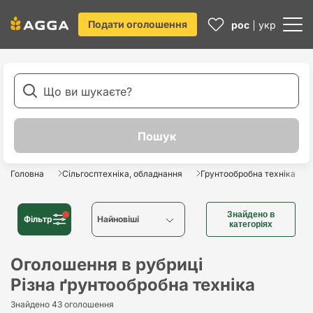
Подати оголошення
рос
укр
Головна
Сільгосптехніка, обладнання
Грунтообробна техніка
Знайдено в
Фільтр
Найновіші
категоріях
Найновіші
Оголошення в рубриці
Різна ґрунтообробна техніка
Найстаріші
Знайдено 43 оголошення