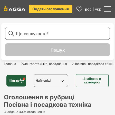
Подати оголошення
рос
укр
Головна
Сільгосптехніка, обладнання
Посівна і посадкова технік
Знайдено в
Фільтр
Найновіші
категоріях
Найновіші
Оголошення в рубриці
Посівна і посадкова техніка
Найстаріші
Знайдено 4395 оголошення