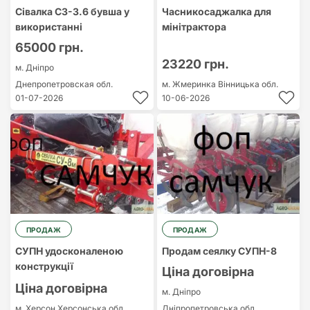
Сівалка СЗ-3.6 бувша у
Часникосаджалка для
використанні
мінітрактора
65000 грн.
23220 грн.
м. Дніпро
Днепропетровская обл.
м. Жмеринка
Вінницька обл.
01-07-2026
10-06-2026
ПРОДАЖ
ПРОДАЖ
СУПН удосконаленою
Продам сеялку СУПН-8
конструкції
Ціна договірна
Ціна договірна
м. Дніпро
м. Херсон
Херсонська обл.
Дніпропетровська обл.