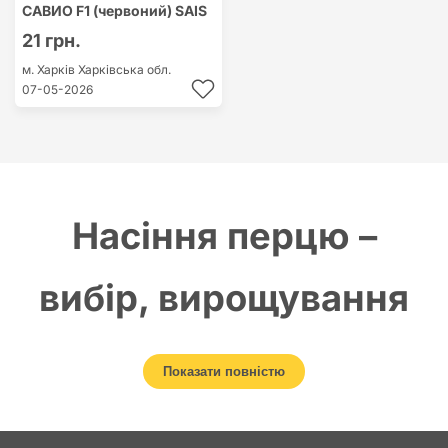
САВИО F1 (червоний) SAIS
21 грн.
м. Харків
Харківська обл.
07-05-2026
Насіння перцю –
вибір, вирощування
та поради для
Показати повністю
успішного врожаю