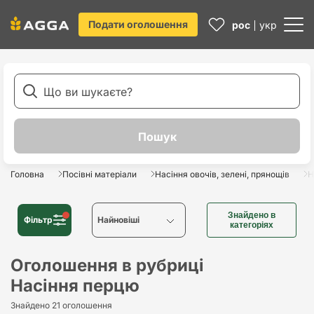
Подати оголошення
рос
укр
Головна
Посівні матеріали
Насіння овочів, зелені, прянощів
Н
Знайдено в
Фільтр
Найновіші
категоріях
Найновіші
Оголошення в рубриці
Насіння перцю
Найстаріші
Знайдено 21 оголошення