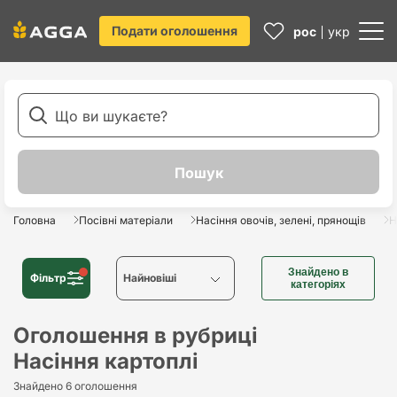
Подати оголошення
рос
укр
Головна
Посівні матеріали
Насіння овочів, зелені, прянощів
Н
Знайдено в
Фільтр
Найновіші
категоріях
Найновіші
Оголошення в рубриці
Насіння картоплі
Найстаріші
Знайдено 6 оголошення