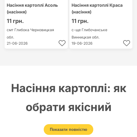
Насіння картоплі Асоль
Насіння картоплі Краса
(насіння)
(насіння)
11 грн.
11 грн.
смт Глибока
Черновицкая
с-ще Глибочанське
обл.
Винницкая обл.
21-06-2026
19-06-2026
Насіння картоплі: як
обрати якісний
матеріал для
Показати повністю