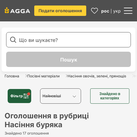
Подати оголошення
рос
укр
Головна
Посівні матеріали
Насіння овочів, зелені, прянощів
Н
Знайдено в
Фільтр
Найновіші
категоріях
Найновіші
Оголошення в рубриці
Насіння буряка
Найстаріші
Знайдено 17 оголошення