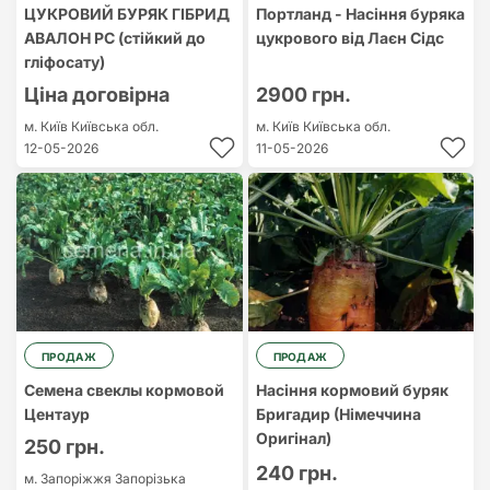
ЦУКРОВИЙ БУРЯК ГІБРИД
Портланд - Насіння буряка
АВАЛОН РС (стійкий до
цукрового від Лаєн Сідс
гліфосату)
Ціна договірна
2900 грн.
м. Київ
Київська обл.
м. Київ
Київська обл.
12-05-2026
11-05-2026
ПРОДАЖ
ПРОДАЖ
Семена свеклы кормовой
Насіння кормовий буряк
Центаур
Бригадир (Німеччина
Оригінал)
250 грн.
240 грн.
м. Запоріжжя
Запорізька