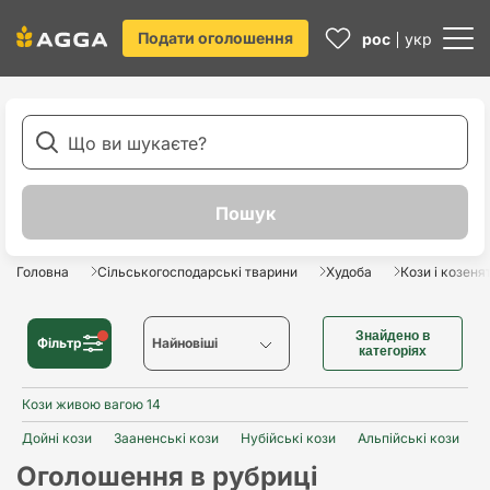
Подати оголошення
рос
укр
Головна
Сільськогосподарські тварини
Худоба
Кози і козеня
Знайдено в
Фільтр
Найновіші
категоріях
Кози живою вагою 14
Найновіші
Дойні кози
Зааненські кози
Нубійські кози
Альпійські кози
Найстаріші
Оголошення в рубриці