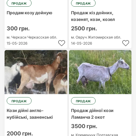
ПРОДАЖ
ПРОДАЖ
Продам козу дойную
Продаж кіз дойних,
козенят, кози, козел
300 грн.
2500 грн.
м. Черкаси
Черкасская обл.
м. Овруч
Житомирская обл.
15-05-2026
14-05-2026
ПРОДАЖ
ПРОДАЖ
Кози дійні англо-
Продаж дійної кози
нубійські, зааненські
Ламанча 2 окот
3500 грн.
2000 грн.
м. Кременчук
Полтавская