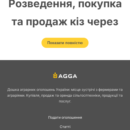
Розведення, покупка
та продаж кіз через
дошку оголошень
Показати повністю
AGGA
Розведення кіз залишається одним із найприбутковіших і
найстабільніших напрямів у сільському господарстві. Ці тварини
відзначаються високою продуктивністю, невибагливістю до кормів і
Дошка аграрних оголошень України: місце зустрічі з фермерами та
швидкою адаптацією до різних кліматичних умов. Козівництво
аграріями. Купівля, продаж та оренда сільгосптехніки, продукції та
затребуване як у приватних господарствах, так і на фермах, а попит
послуг.
на кіз та козенят постійно зростає завдяки попиту на молочну й
м’ясну продукцію.
Подати оголошення
Переваги розведення
Статті