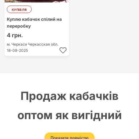
КУПІВЛЯ
Куплю кабачок спілий на
переробку
4 грн.
м. Черкаси
Черкасская обл.
18-08-2025
Продаж кабачків
оптом як вигідний
напрям овочевого
Показати повністю