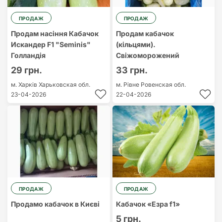
ПРОДАЖ
ПРОДАЖ
Продам насіння Кабачок
Продам кабачок
Искандер F1 "Seminis"
(кільцями).
Голландія
Свіжоморожений
29 грн.
33 грн.
м. Харків
Харьковская обл.
м. Рівне
Ровенская обл.
23-04-2026
22-04-2026
ПРОДАЖ
ПРОДАЖ
Продамо кабачок в Києві
Кабачок «Езра f1»
5 грн.