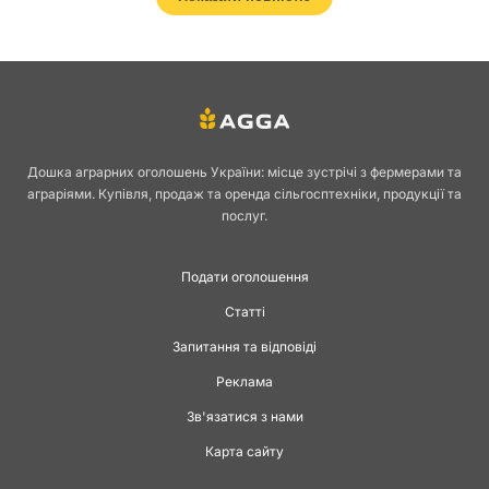
бізнесу
Кабачки залишаються однією з найдинамічніших культур літнього
сезону. Висока врожайність, короткий вегетаційний період і
стабільний попит дозволяють господарствам швидко повернути
Дошка аграрних оголошень України: місце зустрічі з фермерами та
вкладені кошти. Можливість продати кабачки оптом за конкурентною
аграріями. Купівля, продаж та оренда сільгосптехніки, продукції та
ціною робить культуру привабливою як для малих фермерів, так і для
послуг.
великих агропідприємств. В Україні продаж кабачків активно
розвивається завдяки розширенню каналів збуту та переробки.
Подати оголошення
Технологія
Статті
Запитання та відповіді
вирощування та
Реклама
Зв'язатися з нами
вимоги ринку
Карта сайту