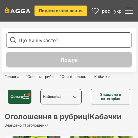
Подати оголошення
рос
укр
Головна
Овочі та гриби
Овочі, зелень
Кабачки
Знайдено в
Фільтр
Найновіші
категоріях
Найновіші
Оголошення в рубриці
Кабачки
Знайдено 11 оголошення
Найстаріші