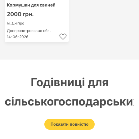
Кормушки для свиней
2000 грн.
м. Дніпро
Днепропетровская обл.
14-06-2026
Годівниці для
сільськогосподарськи
тварин: вибір та
Показати повністю