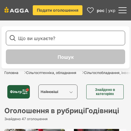
Подати оголошення
рос
укр
Головна
Сільгосптехніка, обладнання
Сільгоспобладнання, інвен
Знайдено в
Фільтр
Найновіші
категоріях
Найновіші
Оголошення в рубриці
Годівниці
Знайдено 47 оголошення
Найстаріші