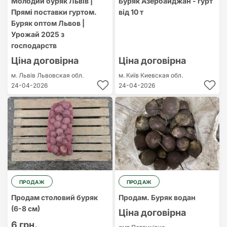
Молодий буряк Львів |
Буряк Азербайджан - гурт
Прямі поставки гуртом.
від 10 т
Буряк оптом Львов |
Урожай 2025 з
господарств
Ціна договірна
Ціна договірна
м. Львів
Львовская обл.
м. Київ
Киевская обл.
24-04-2026
24-04-2026
ПРОДАЖ
ПРОДАЖ
Продам столовий буряк
Продам. Буряк водан
(6-8 см)
Ціна договірна
6 грн.