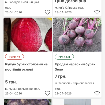
Ціна договірна
м. Городок
Хмельницкая
обл.
м. Київ
Київська обл.
23-04-2026
23-04-2026
КУПІВЛЯ
ПРОДАЖ
Купую буряк столовий на
Продам червоний буряк
постійній основі
Зепо
7 грн.
5 грн.
м. Тернопіль
Тернопольская
м. Луцьк
Волынская обл.
обл.
23-04-2026
22-04-2026