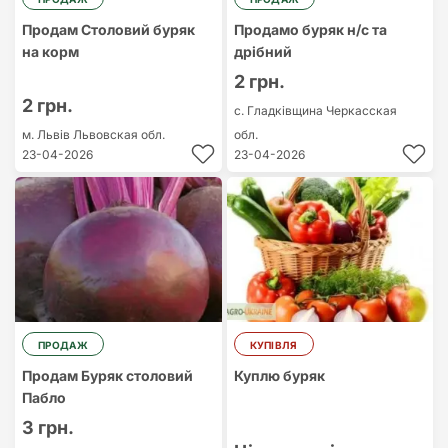
Продам Столовий буряк
Продамо буряк н/с та
на корм
дрібний
2 грн.
2 грн.
с. Гладківщина
Черкасская
м. Львів
Львовская обл.
обл.
23-04-2026
23-04-2026
ПРОДАЖ
КУПІВЛЯ
Продам Буряк столовий
Куплю буряк
Пабло
3 грн.