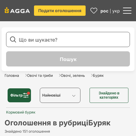
Подати оголошення
рос
укр
Головна
Овочі та гриби
Овочі, зелень
Буряк
Знайдено в
Фільтр
Найновіші
категоріях
Кормовий буряк
Найновіші
Оголошення в рубриці
Буряк
Найстаріші
Знайдено 151 оголошення