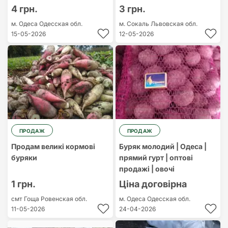
4 грн.
3 грн.
м. Одеса
Одесская обл.
м. Сокаль
Львовская обл.
15-05-2026
12-05-2026
ПРОДАЖ
ПРОДАЖ
Продам великі кормові
Буряк молодий | Одеса |
буряки
прямий гурт | оптові
продажі | овочі
1 грн.
Ціна договірна
смт Гоща
Ровенская обл.
м. Одеса
Одесская обл.
11-05-2026
24-04-2026