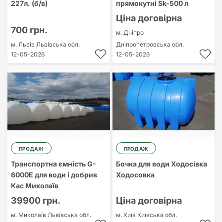
227л. (б/в)
прямокутні Sk-500 л
Ціна договірна
700 грн.
м. Дніпро
м. Львів
Львівська обл.
Дніпропетровська обл.
12-05-2026
12-05-2026
ПРОДАЖ
ПРОДАЖ
Транспортна ємність G-
Бочка для води Ходосівка
6000E для води і добрив
Ходосовка
Кас Миколаїв
39900 грн.
Ціна договірна
м. Миколаїв
Львівська обл.
м. Київ
Київська обл.