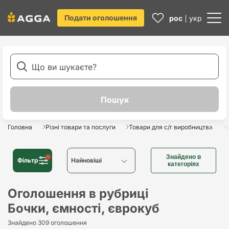
Подати оголошення
рос
укр
Головна
Різні товари та послуги
Товари для с/г виробництва
Знайдено в
Фільтр
Найновіші
категоріях
Найновіші
Оголошення в рубриці
Бочки, ємності, єврокуб
Найстаріші
Знайдено 309 оголошення