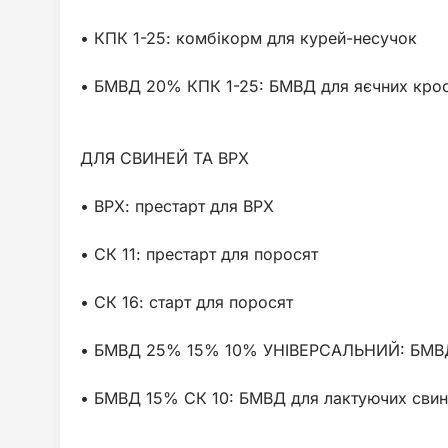
• КПК 1-25: комбікорм для курей-несучок
• БМВД 20% КПК 1-25: БМВД для яєчних крос
ДЛЯ СВИНЕЙ ТА ВРХ
• ВРХ: престарт для ВРХ
• СК 11: престарт для поросят
• СК 16: старт для поросят
• БМВД 25% 15% 10% УНІВЕРСАЛЬНИЙ: БМВД д
• БМВД 15% СК 10: БМВД для лактуючих сви