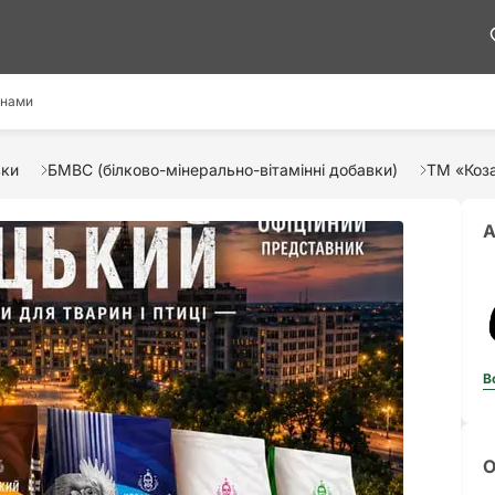
 нами
вки
БМВС (білково-мінерально-вітамінні добавки)
ТМ «Коза
А
В
О