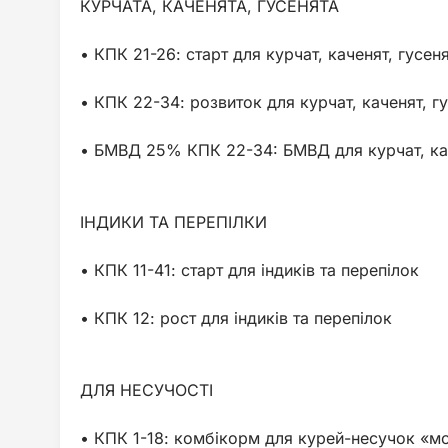
КУРЧАТА, КАЧЕНЯТА, ГУСЕНЯТА
• КПК 21-26: старт для курчат, каченят, гусен
• КПК 22-34: розвиток для курчат, каченят, г
• БМВД 25% КПК 22-34: БМВД для курчат, кач
ІНДИКИ ТА ПЕРЕПІЛКИ
• КПК 11-41: старт для індиків та перепілок
• КПК 12: рост для індиків та перепілок
ДЛЯ НЕСУЧОСТІ
• КПК 1-18: комбікорм для курей-несучок «м