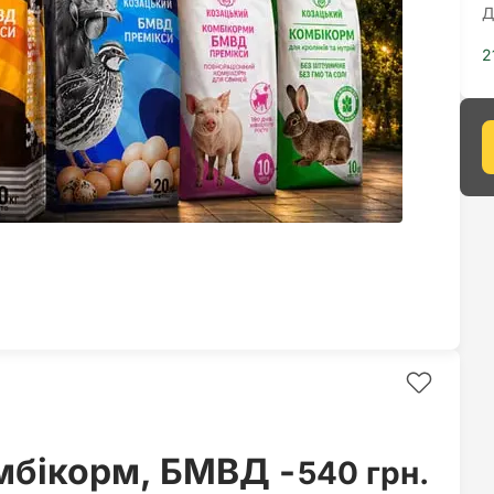
Д
2
бікорм, БМВД -
540 грн.