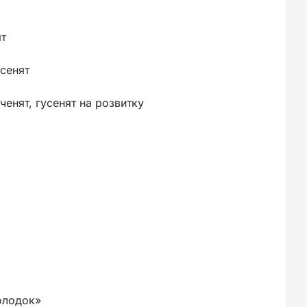
ят
усенят
енят, гусенят на розвитку
олодок»