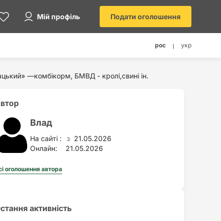
Мій профіль
Подати оголошення
рос
укр
цький» —комбікорм, БМВД - кролі,свині ін.
втор
Влад
На сайті :
21.05.2026
з
Онлайн:
21.05.2026
сі оголошення автора
стання активність