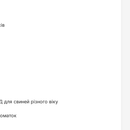
ів
ля свиней різного віку
номаток