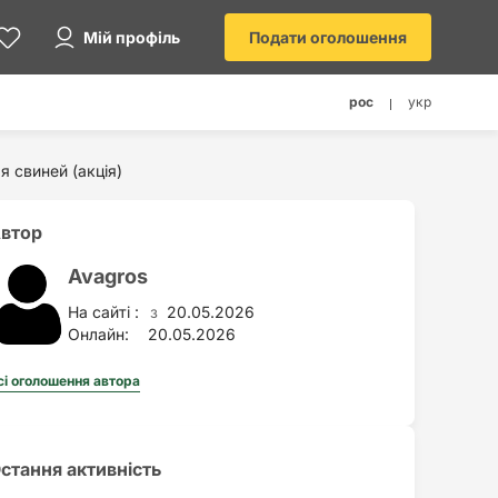
Мій профіль
Подати оголошення
рос
укр
 свиней (акція)
втор
Avagros
На сайті :
20.05.2026
з
Онлайн:
20.05.2026
сі оголошення автора
стання активність