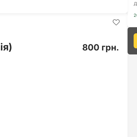
Д
2
ія)
800 грн.