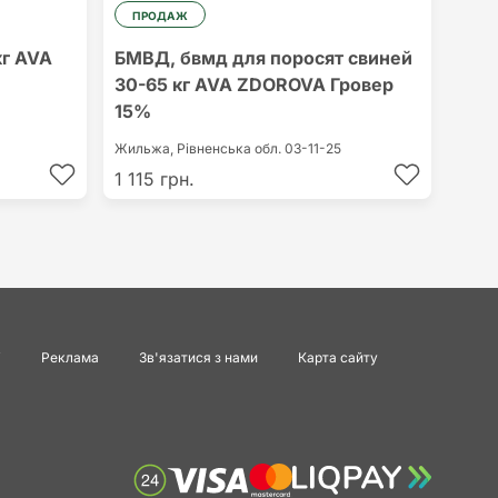
ПРОДАЖ
кг AVA
БМВД, бвмд для поросят свиней
30-65 кг AVA ZDOROVA Гровер
15%
Жильжа,
Рівненська обл.
03-11-25
1 115 грн.
і
Реклама
Зв'язатися з нами
Карта сайту