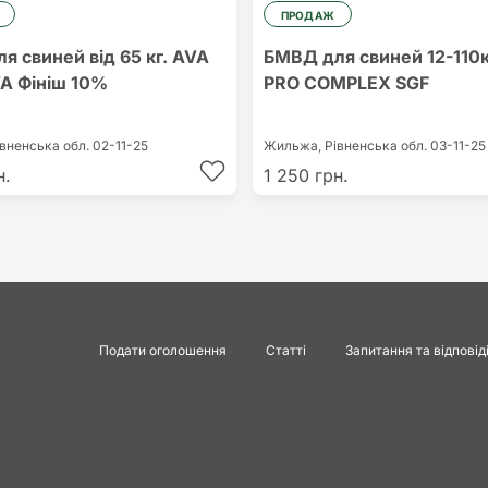
ПРОДАЖ
я свиней від 65 кг. AVA
БМВД для свиней 12-110
A Фініш 10%
PRO COMPLEX SGF
івненська обл.
02-11-25
Жильжа,
Рівненська обл.
03-11-25
н.
1 250 грн.
Подати оголошення
Статті
Запитання та відповід