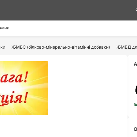
 нами
вки
БМВС (білково-мінерально-вітамінні добавки)
БМВД для
А
В
О