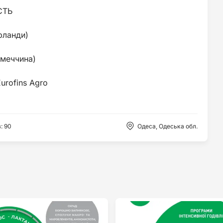
СТЬ
ерланди)
імеччина)
в
:
90
Одеса, Одеська обл.