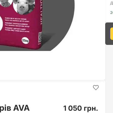
Д
2
рів AVA
1 050 грн.