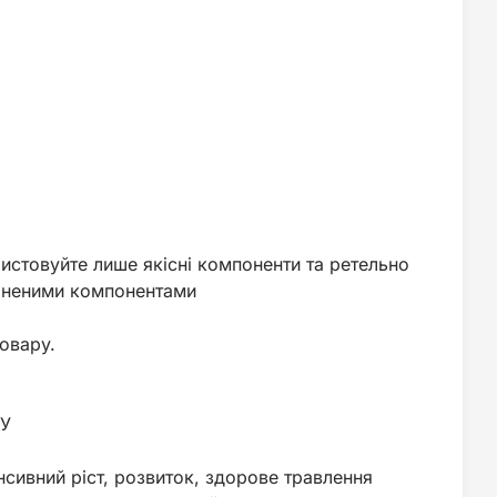
истовуйте лише якісні компоненти та ретельно
ібненими компонентами
товару.
ТУ
нсивний ріст, розвиток, здорове травлення