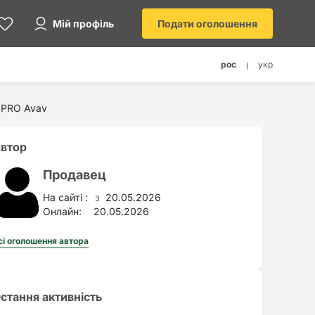
Мій профіль
Подати оголошення
рос
укр
 PRO Avav
втор
Продавец
На сайті :
20.05.2026
з
Онлайн:
20.05.2026
сі оголошення автора
стання активність