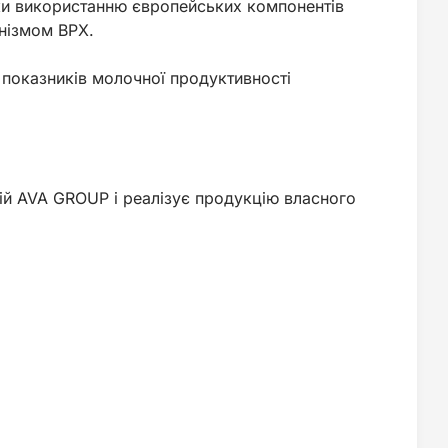
яки використанню європейських компонентів
нізмом ВРХ.
 показників молочної продуктивності
й AVA GROUP і реалізує продукцію власного