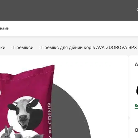
 нами
вки
Премікси
Премікс для дійний корів AVA ZDOROVA ВРХ
А
В
О