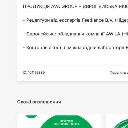
ПРОДУКЦІЯ AVA GROUP – ЄВРОПЕЙСЬКА ЯКІ
- Рецептури від експертів Feedlance B.V. (Нід
- Європейське обладнання компанії AWILA (Н
ID
:
101166389
Перегляді
Схожі оголошення