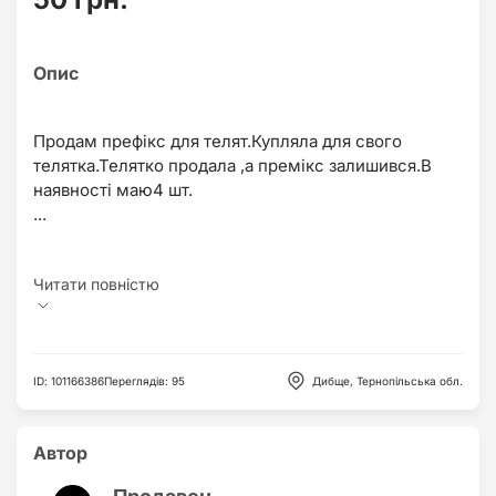
Продам префікс для телят.Купляла для свого
телятка.Телятко продала ,а премікс залишився.В
наявності маю4 шт.
...
ID
:
101166386
Переглядів
:
95
Дибще, Тернопільська обл.
Автор