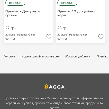
ПРОДАЖ
ПРОДАЖ
Премікс «Для уток и
Премікс 1% для дійних
гусей»
корів
27 грн.
78 грн.
Жильжа,
Рівненська обл.
Жильжа,
Рівненська обл.
03-11-25
02-11-25
Головна
Корма для сільгосптварин
Кормові добавки
Премікс
Дошка аграрних оголошень України: місце зустрічі з фермерами та
аграріями. Купівля, продаж та оренда сільгосптехніки, продукції та
послуг.