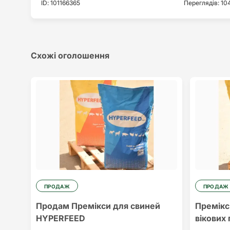
ID
:
101166365
Переглядів
:
10
Схожі оголошення
ПРОДАЖ
ПРОДАЖ
Продам Премікси для свиней
Премікси
HYPERFEED
вікових 