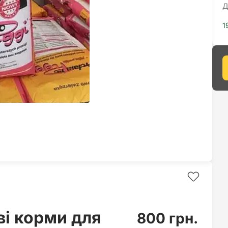
Д
1
і корми для
800 грн.