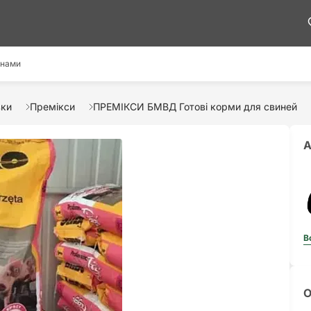
 нами
вки
Премікси
ПРЕМІКСИ БМВД Готові корми для свиней
А
В
О