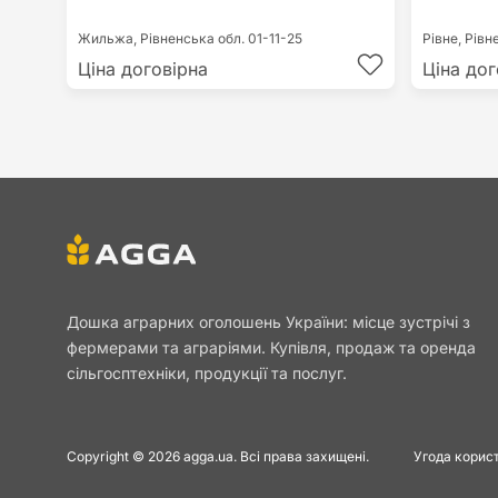
Жильжа,
Рівненська обл.
01-11-25
Рівне,
Рівн
Ціна договірна
Ціна дог
Дошка аграрних оголошень України: місце зустрічі з
фермерами та аграріями. Купівля, продаж та оренда
сільгосптехніки, продукції та послуг.
Copyright © 2026 agga.ua. Всі права захищені.
Угода корис