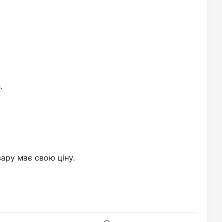
.
вару має свою ціну.