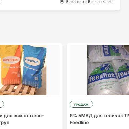
4
Берестечко, Волинська обл.
ПРОДАЖ
 для всіх статево-
6% БМВД для теличок Т
груп
Feedline