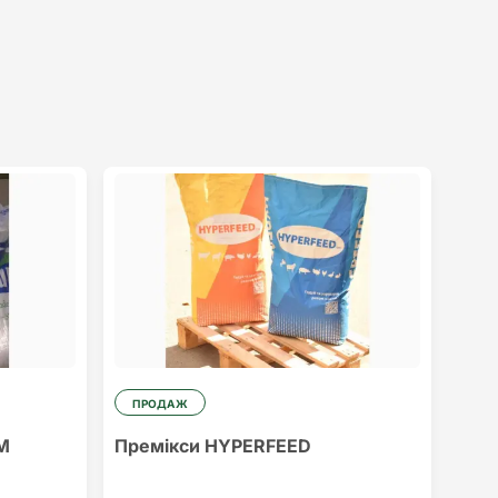
ПРОДАЖ
М
Премікси HYPERFEED