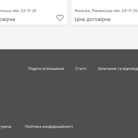
енська обл.
02-11-25
Жильжа,
Рівненська обл.
03-11-25
овірна
Ціна договірна
Подати оголошення
Статті
Запитання та відповід
тувача
Політика конфіденційності