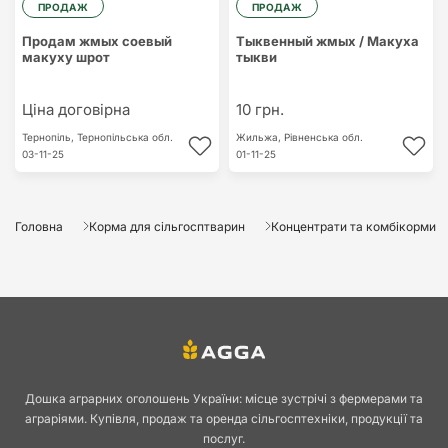
ПРОДАЖ
ПРОДАЖ
Продам жмых соевый
Тыквенный жмых / Макуха
макуху шрот
тыкви
Ціна договірна
10 грн.
Тернопіль,
Тернопільська обл.
Жильжа,
Рівненська обл.
03-11-25
01-11-25
Головна
Корма для сільгосптварин
Концентрати та комбікорми
Дошка аграрних оголошень України: місце зустрічі з фермерами та
аграріями. Купівля, продаж та оренда сільгосптехніки, продукції та
послуг.