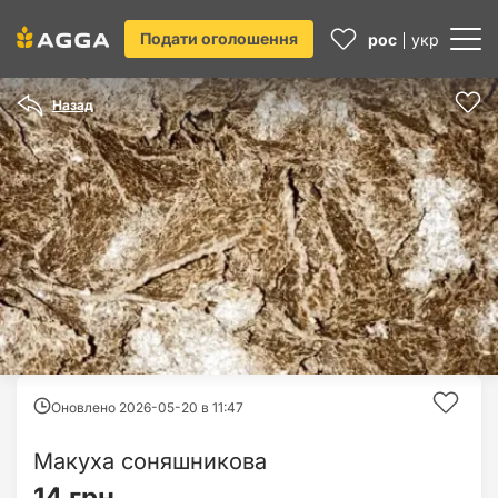
Подати оголошення
рос
укр
Назад
Оновлено 2026-05-20 в
11:47
Макуха соняшникова
14 грн.