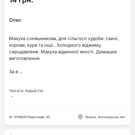
Макуха соняшникова, для сільгосп худоби: свині,
корови, кури та інші.. Холодного віджиму,
сиродавлене. Макуха відмінної якості. Домашнє
виготовлення
За в ...
ID
:
101166351
Переглядів
:
93
Лемеші, Житомирська обл.