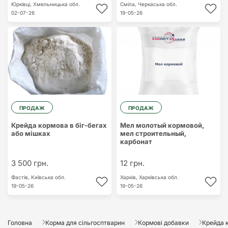
Юрківці,
Хмельницька обл.
Сміла,
Черкаська обл.
02-07-26
19-05-26
ПРОДАЖ
ПРОДАЖ
Крейда кормова в біг-бегах
Мел молотый кормовой,
або мішках
мел строительный,
карбонат
3 500 грн.
12 грн.
Фастів,
Київська обл.
Харків,
Харківська обл.
19-05-26
19-05-26
Головна
Корма для сільгосптварин
Кормові добавки
Крейда 