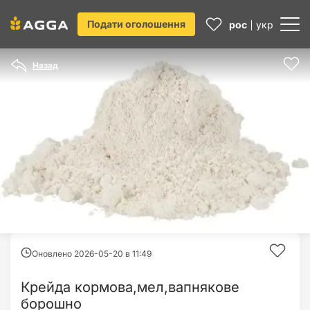
Подати оголошення
рос
укр
Назад
Оновлено 2026-05-20 в
11:49
Крейда кормова,мел,вапнякове
борошно