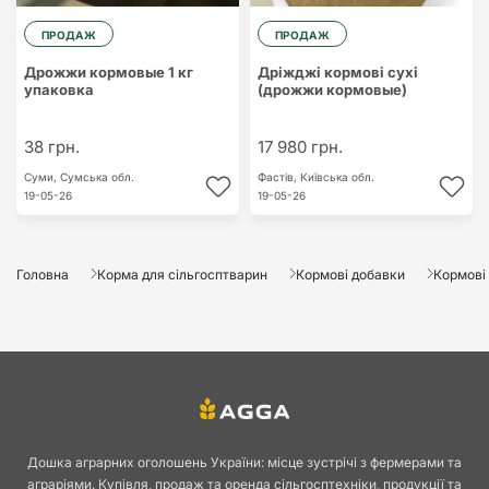
ПРОДАЖ
ПРОДАЖ
Дрожжи кормовые 1 кг
Дріжджі кормові сухі
упаковка
(дрожжи кормовые)
38 грн.
17 980 грн.
Суми,
Сумська обл.
Фастів,
Київська обл.
19-05-26
19-05-26
Головна
Корма для сільгосптварин
Кормові добавки
Кормові
Дошка аграрних оголошень України: місце зустрічі з фермерами та
аграріями. Купівля, продаж та оренда сільгосптехніки, продукції та