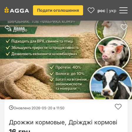
Подати оголошення
рос
укр
Назад
Оновлено 2026-05-20 в
11:50
Дрожжи кормовые, Дріжджі кормові
16 грн.