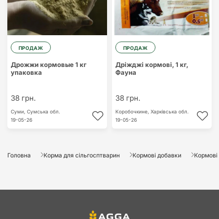
ПРОДАЖ
ПРОДАЖ
Дрожжи кормовые 1 кг
Дріжджі кормові, 1 кг,
упаковка
Фауна
38 грн.
38 грн.
Суми,
Сумська обл.
Коробочкине,
Харківська обл.
19-05-26
19-05-26
Головна
Корма для сільгосптварин
Кормові добавки
Кормові