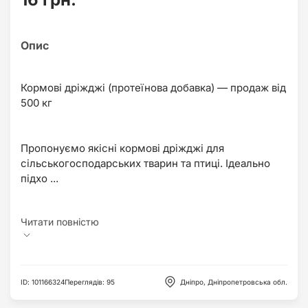
Кормові дріжджі (протеїнова добавка) — продаж від
500 кг
Пропонуємо якісні кормові дріжджі для
сільськогосподарських тварин та птиці. Ідеально
підхо ...
ID
:
101166324
Переглядів
:
95
Дніпро, Дніпропетровська обл.