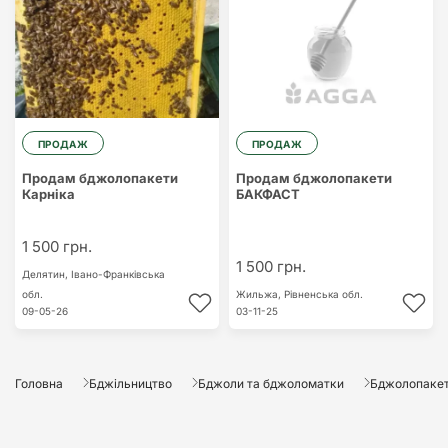
ПРОДАЖ
ПРОДАЖ
Продам бджолопакети
Продам бджолопакети
Карніка
БАКФАСТ
1 500 грн.
1 500 грн.
Делятин,
Івано-Франківська
обл.
Жильжа,
Рівненська обл.
09-05-26
03-11-25
Головна
Бджільництво
Бджоли та бджоломатки
Бджолопаке