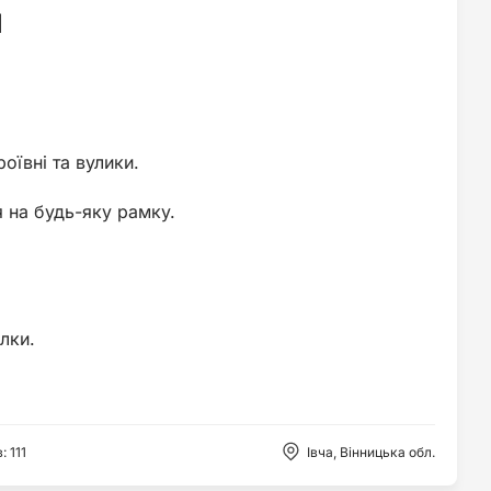
и
оївні та вулики.
я на будь-яку рамку.
лки.
в
:
111
Івча, Вінницька обл.