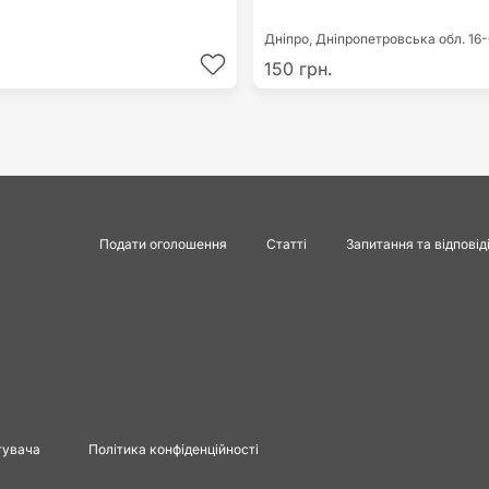
Дніпро,
Дніпропетровська обл.
16-
150 грн.
Подати оголошення
Статті
Запитання та відповід
тувача
Політика конфіденційності