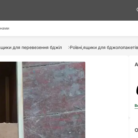
 нами
щики для перевезення бджіл
Роївні,ящики для бджолопакеті
А
В
О