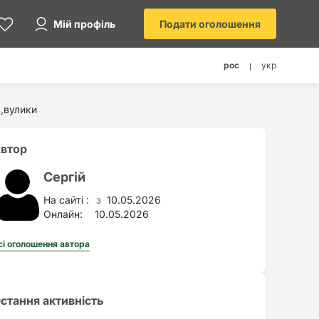
Мій профіль
Подати оголошення
рос
укр
в,вулики
втор
Сергій
На сайті :
10.05.2026
з
Онлайн:
10.05.2026
сі оголошення автора
стання активність