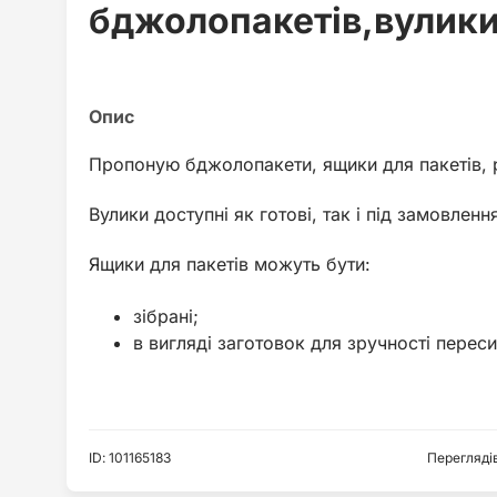
бджолопакетів,вулик
Пропоную бджолопакети, ящики для пакетів, р
Вулики доступні як готові, так і під замовленн
Ящики для пакетів можуть бути:
зібрані;
в вигляді заготовок для зручності переси
ID
:
101165183
Перегляді