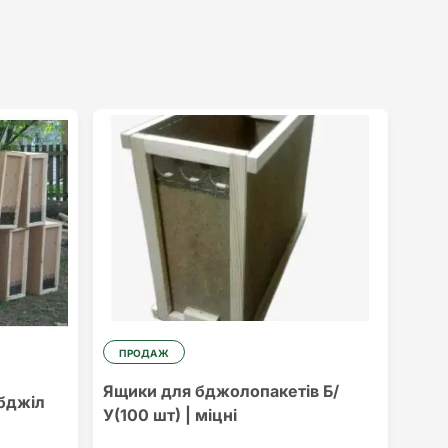
ПРОДАЖ
Ящики для бджолопакетів Б/
бджіл
У(100 шт) | міцні