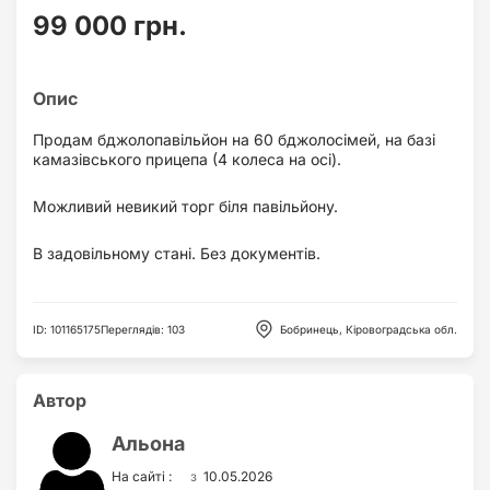
99 000 грн.
Продам бджолопавільйон на 60 бджолосімей, на базі
камазівського прицепа (4 колеса на осі).
Можливий невикий торг біля павільйону.
В задовільному стані. Без документів.
ID
:
101165175
Переглядів
:
103
Бобринець, Кіровоградська обл.
Автор
Альона
з
На сайті :
10.05.2026