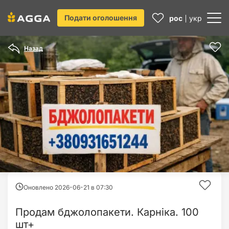
Подати оголошення
рос
укр
Назад
Оновлено 2026-06-21 в
07:30
Продам бджолопакети. Карніка. 100
шт+