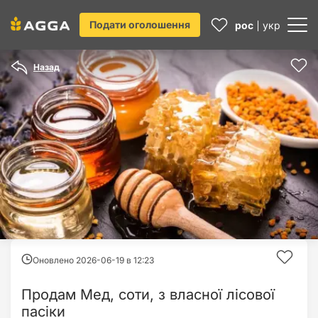
Подати оголошення
рос
укр
Назад
Оновлено 2026-06-19 в
12:23
Продам Мед, соти, з власної лісової
пасіки