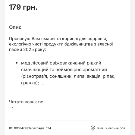
179 грн.
Пропоную Вам смачні та корисні для здоров’я,
екологічно чисті продукти бджільництва з власної
пасіки 2025 року:
мед лісовий свіжовикачаний рідкий –
смачнющий та неймовірно ароматний
(різнотрав’я, соняшник, липа, акація, ріпак,
гречка); ...
ID
:
101164791
Переглядів
:
134
Київ, Київська обл.