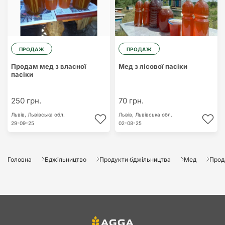
ПРОДАЖ
ПРОДАЖ
Продам мед з власної
Мед з лісової пасіки
пасіки
250 грн.
70 грн.
Львів,
Львівська обл.
Львів,
Львівська обл.
29-09-25
02-08-25
Головна
Бджільництво
Продукти бджільництва
Мед
Прода