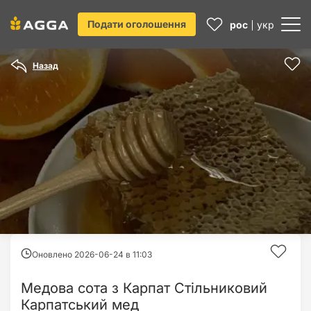
Подати оголошення
рос
укр
Назад
Оновлено 2026-06-24 в
11:03
Медова сота з Карпат Стільниковий
Карпатський мед