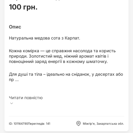
100 грн.
Натуральна медова сота з Карпат.
Кожна комірка — це справжня насолода та користь
природи. Золотистий мед, ніжний аромат квітів і
повноцінний заряд енергії в кожному шматочку.
Для душі та тіла – ідеально на сніданок, у десертах або
пр ...
ID
:
101164790
Переглядів
:
141
Міжгір'я, Закарпатська обл.