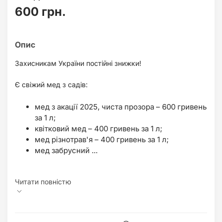
600 грн.
Захисникам України постійні знижки!
Є свіжий мед з садів:
мед з акації 2025, чиста прозора – 600 гривень
за 1 л;
квітковий мед – 400 гривень за 1 л;
мед різнотрав'я – 400 гривень за 1 л;
мед забрусний ...