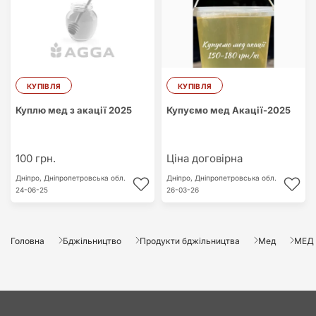
КУПІВЛЯ
КУПІВЛЯ
Куплю мед з акації 2025
Купуємо мед Акації-2025
100 грн.
Ціна договірна
Дніпро,
Дніпропетровська обл.
Дніпро,
Дніпропетровська обл.
24-06-25
26-03-26
Головна
Бджільництво
Продукти бджільництва
Мед
МЕД З