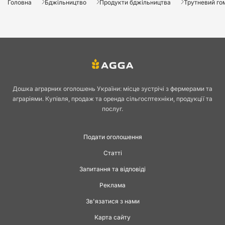
Головна
Бджільництво
Продукти бджільництва
Трутневий го
Дошка аграрних оголошень України: місце зустрічі з фермерами та
аграріями. Купівля, продаж та оренда сільгосптехніки, продукції та
послуг.
Подати оголошення
Статті
Запитання та відповіді
Реклама
Зв'язатися з нами
Карта сайту