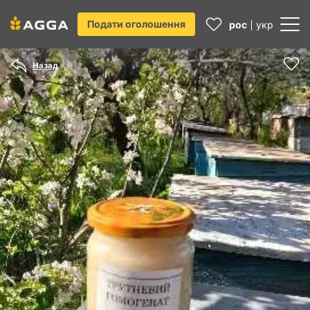
Подати оголошення
рос
укр
Назад