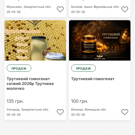
Мукачево,
Закарпатська обл.
Болехів,
Івано-Франківська обл.
05-05-26
05-05-26
ПРОДАЖ
ПРОДАЖ
Трутневий гомогенат
Трутневий гомогенат
свіжий 2026р Трутневе
молочко
135 грн.
100 грн.
Ужгород,
Закарпатська обл.
Вінниця,
Вінницька обл.
05-05-26
05-05-26