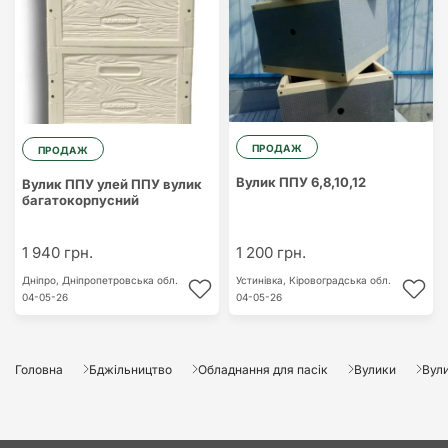
ПРОДАЖ
ПРОДАЖ
Вулик ППУ 6,8,10,12
Вулик ППУ улей ППУ вулик
багатокорпусний
1 940 грн.
1 200 грн.
Дніпро,
Дніпропетровська обл.
Устинівка,
Кіровоградська обл.
04-05-26
04-05-26
Головна
Бджільництво
Обладнання для пасік
Вулики
Вул