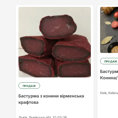
ПРОДАЖ
Бастурм
Конина/
ПРОДАЖ
Київ,
Київс
Бастурма з конини вірменська
крафтова
Львів,
Львівська обл.
17-03-26