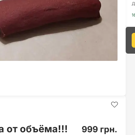
Д
1
 от объёма!!!
999 грн.