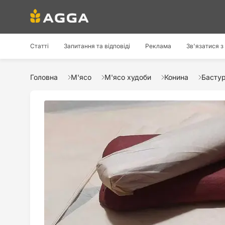
Статті
Запитання та відповіді
Реклама
Зв'язатися з
Головна
М'ясо
М'ясо худоби
Конина
Бастур