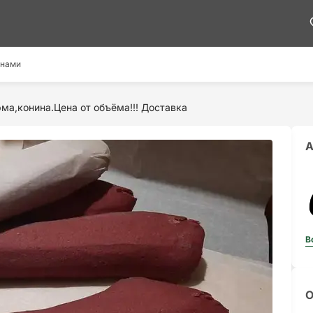
 нами
ма,конина.Цена от объёма!!! Доставка
А
В
О