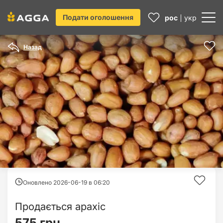
Подати оголошення
рос
укр
Назад
Оновлено 2026-06-19 в
06:20
Продається арахіс
575 грн.