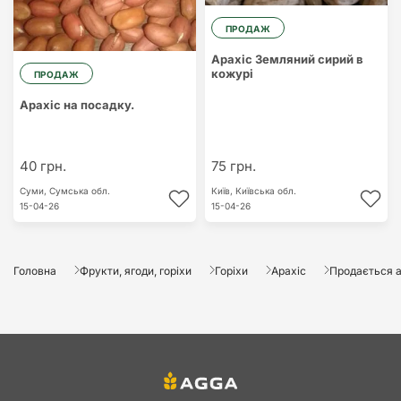
ПРОДАЖ
Арахіс Земляний сирий в
кожурі
ПРОДАЖ
Арахіс на посадку.
40 грн.
75 грн.
Суми,
Сумська обл.
Київ,
Київська обл.
15-04-26
15-04-26
Головна
Фрукти, ягоди, горіхи
Горіхи
Арахіс
Продається а