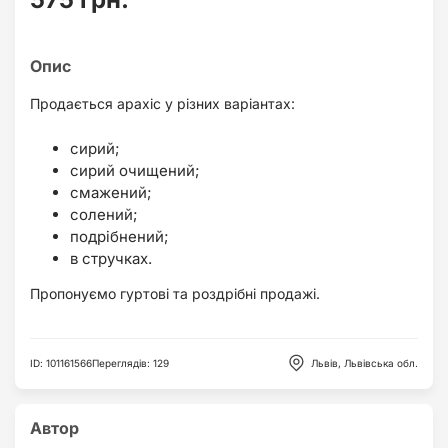
Продається арахіс у різних варіантах:
сирий;
сирий очищений;
смажений;
солений;
подрібнений;
в стручках.
Пропонуємо гуртові та роздрібні продажі.
ID
:
101161566
Переглядів
:
129
Львів, Львівська обл.
Автор