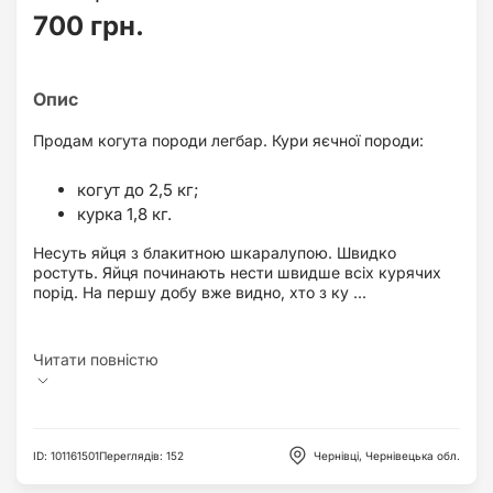
700 грн.
Продам когута породи легбар. Кури яєчної породи:
когут до 2,5 кг;
курка 1,8 кг.
Несуть яйця з блакитною шкаралупою. Швидко
ростуть. Яйця починають нести швидше всіх курячих
порід. На першу добу вже видно, хто з ку ...
ID
:
101161501
Переглядів
:
152
Чернівці, Чернівецька обл.