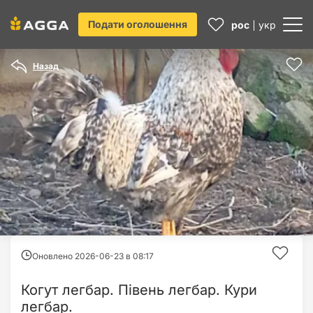
Подати оголошення
рос
укр
Назад
Оновлено 2026-06-23 в
08:17
Когут легбар. Півень легбар. Кури
легбар.