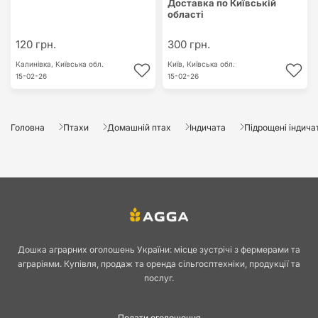
Доставка по Київській
області
120 грн.
300 грн.
Калинівка,
Київська обл.
Київ,
Київська обл.
15-02-26
15-02-26
Головна
Птахи
Домашній птах
Індичата
Підрощені індичат
Дошка аграрних оголошень України: місце зустрічі з фермерами та
аграріями. Купівля, продаж та оренда сільгосптехніки, продукції та
послуг.
Подати оголошення