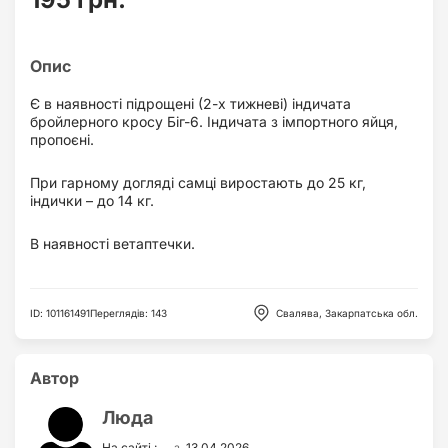
Є в наявності підрощені (2-х тижневі) індичата
бройлерного кросу Біг-6. Індичата з імпортного яйця,
пропоєні.
При гарному догляді самці виростають до 25 кг,
індички – до 14 кг.
В наявності ветаптечки.
ID
:
101161491
Переглядів
:
143
Свалява, Закарпатська обл.
Автор
Люда
з
На сайті :
13.04.2026