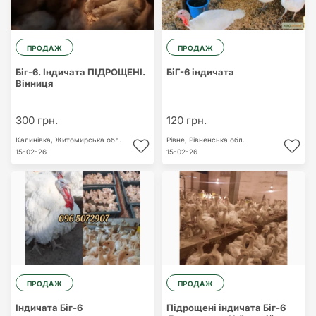
ПРОДАЖ
ПРОДАЖ
Біг-6. Індичата ПІДРОЩЕНІ.
БіГ-6 індичата
Вінниця
300 грн.
120 грн.
Калинівка,
Житомирська обл.
Рівне,
Рівненська обл.
15-02-26
15-02-26
ПРОДАЖ
ПРОДАЖ
Індичата Біг-6
Підрощені індичата Біг-6