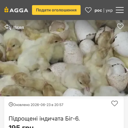
Подати оголошення
рос
укр
Назад
Оновлено 2026-06-23 в
20:57
Підрощені індичата Біг-6.
195 грн.