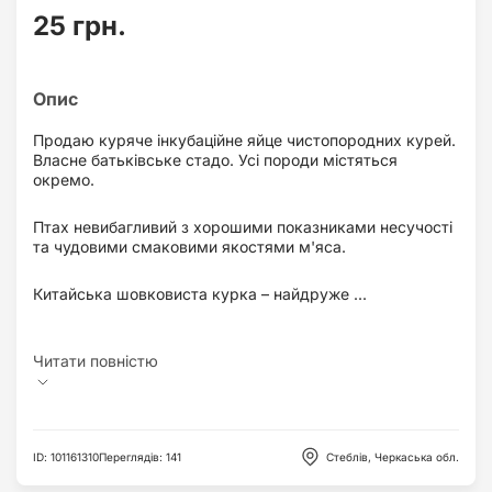
25 грн.
Продаю куряче інкубаційне яйце чистопородних курей.
Власне батьківське стадо. Усі породи містяться
окремо.
Птах невибагливий з хорошими показниками несучості
та чудовими смаковими якостями м'яса.
Китайська шовковиста курка – найдруже ...
ID
:
101161310
Переглядів
:
141
Стеблів, Черкаська обл.