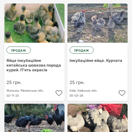
ПРОДАЖ
ПРОДАЖ
Яйце інкубаційне
Інкубаційне яйце. Курчата
китайська шовкова порода
курей. П'ять окрасiв
25 грн.
25 грн.
Жильжа,
Рівненська обл.
Київ,
Київська обл.
02-11-25
05-03-26