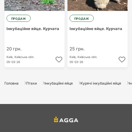
ПРОДАЖ
ПРОДАЖ
Інкубаційне яйце. Курчата
Інкубаційне яйце. Курчата
20 грн.
25 грн.
Київ,
Київська обл.
Київ,
Київська обл.
05-03-26
05-03-26
Головна
Птахи
Інкубаційні яйця
Курячі інкубаційні яйця
І