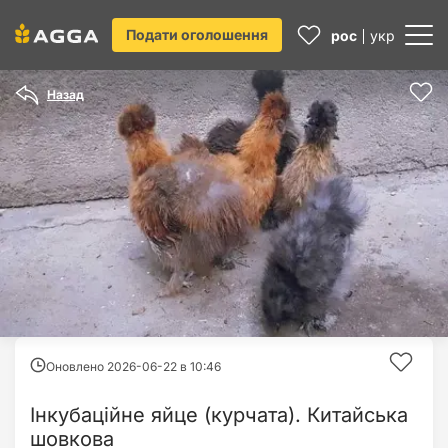
Подати оголошення
рос
укр
Назад
Оновлено 2026-06-22 в
10:46
Інкубаційне яйце (курчата). Китайська
шовкова