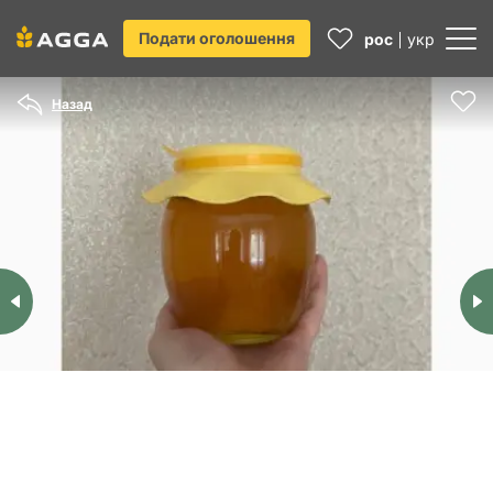
Подати оголошення
рос
укр
Назад