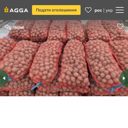
Подати оголошення
рос
укр
Назад