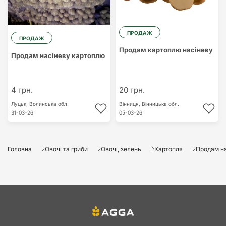
ПРОДАЖ
ПРОДАЖ
Продам картоплю насіневу
Продам насіневу картоплю
4 грн.
20 грн.
Луцьк,
Волинська обл.
Вінниця,
Вінницька обл.
31-03-26
05-03-26
Головна
Овочі та гриби
Овочі, зелень
Картопля
Продам на