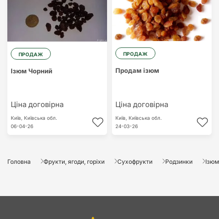
ПРОДАЖ
ПРОДАЖ
Продам ізюм
Ізюм Чорний
Ціна договірна
Ціна договірна
Київ,
Київська обл.
Київ,
Київська обл.
06-04-26
24-03-26
Головна
Фрукти, ягоди, горіхи
Сухофрукти
Родзинки
Ізюм