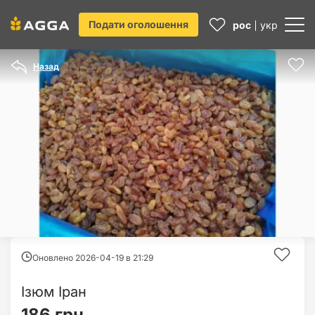
Подати оголошення
рос
укр
Назад
Оновлено 2026-04-19 в
21:29
Ізюм Іран
186 грн.