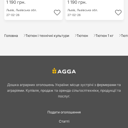
1 190 грн.
1 190 грн.
Львів,
Львівська обл.
Львів,
Львівська обл.
27-02-26
27-02-26
Головна
Тютюн і технічні культури
Тютюн
Тютюн 1 кг
Тют
Дошка аграрних оголошень України: місце зустрічі з фермерами та
аграріями. Купівля, продаж та оренда сільгосптехніки, продукції та
послуг.
Подати оголошення
Статті