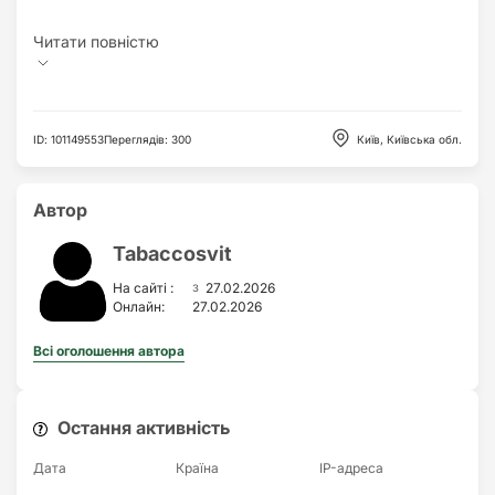
ID
:
101149553
Переглядів
:
300
Київ, Київська обл.
Автор
Tabaccosvit
з
На сайті :
27.02.2026
Онлайн:
27.02.2026
Всі оголошення автора
Остання активність
Дата
Країна
IP-адреса