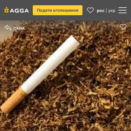
Подати оголошення
рос
укр
Назад