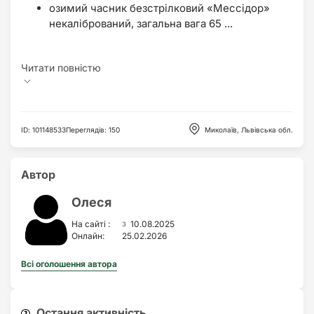
озимий часник безстрілковий «Мессідор»
некалібрований, загальна вага 65 ...
ID
:
101148533
Переглядів
:
150
Миколаїв, Львівська обл.
Автор
Олеся
з
На сайті :
10.08.2025
Онлайн:
25.02.2026
Всі оголошення автора
Остання активність