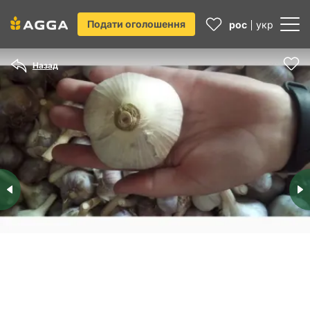
Подати оголошення
рос
укр
Назад