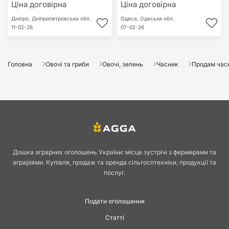
Ціна договірна
Ціна договірна
Дніпро,
Дніпропетровська обл.
Одеса,
Одеська обл.
11-02-26
07-02-26
Головна
Овочі та гриби
Овочі, зелень
Часник
Продам час
Дошка аграрних оголошень України: місце зустрічі з фермерами та
аграріями. Купівля, продаж та оренда сільгосптехніки, продукції та
послуг.
Подати оголошення
Статті