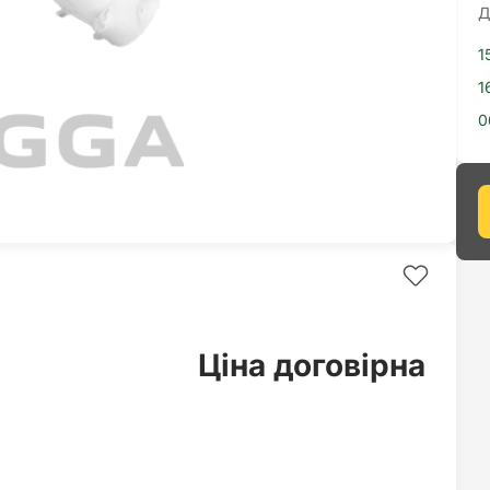
Д
1
1
0
Ціна договірна