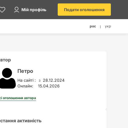
Мій профіль
Подати оголошення
рос
укр
втор
Петро
На сайті :
28.12.2024
з
Онлайн:
15.04.2026
сі оголошення автора
стання активність