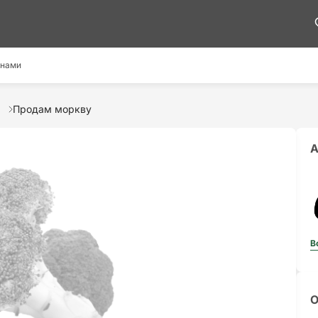
 нами
Продам моркву
А
В
О