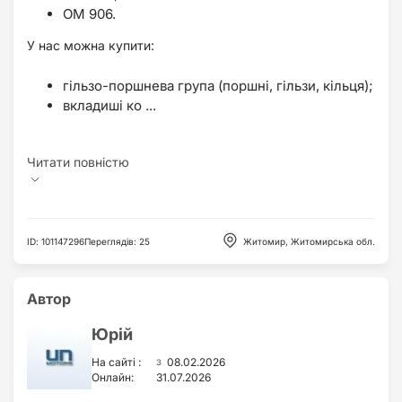
OM 906.
У нас можна купити:
гільзо-поршнева група (поршні, гільзи, кільця);
вкладиші ко ...
ID
:
101147296
Переглядів
:
25
Житомир, Житомирська обл.
Автор
Юрій
з
На сайті :
08.02.2026
Онлайн:
31.07.2026