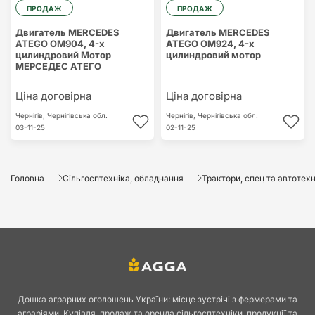
ПРОДАЖ
ПРОДАЖ
Двигатель MERCEDES
Двигатель MERCEDES
ATEGO OM904, 4-х
ATEGO OM924, 4-х
цилиндровий Мотор
цилиндровий мотор
МЕРСЕДЕС АТЕГО
Ціна договірна
Ціна договірна
Чернігів,
Чернігівська обл.
Чернігів,
Чернігівська обл.
03-11-25
02-11-25
Головна
Сільгосптехніка, обладнання
Трактори, спец та автотехн
Дошка аграрних оголошень України: місце зустрічі з фермерами та
аграріями. Купівля, продаж та оренда сільгосптехніки, продукції та