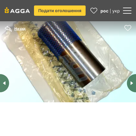
Подати оголошення
рос
укр
Назад