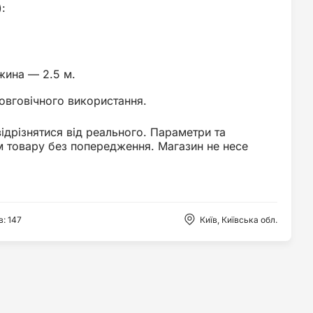
:
жина — 2.5 м.
овговічного використання.
відрізнятися від реального. Параметри та
м товару без попередження. Магазин не несе
в
:
147
Київ, Київська обл.