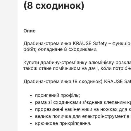
(8 сходинок)
Драбина-стрем'янка KRAUSE Safety – функці
робіт, обладнане 8 сходинками.
Купити драбину-стрем'янку алюмінієву розкл
також стане помічником на дачі, коли потрібн
Драбина-стрем'янка (8 сходинок) KRAUSE Saf
посилений профіль;
рама зі сходинками з'єднана клепаним к
прорезинені накінечники на ножках для к
велика поличка для електроінструментів
крючкове прикріплення.