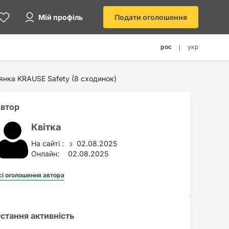
Мій профіль
Подати оголошення
рос
укр
нка KRAUSE Safety (8 сходинок)
втор
Квітка
На сайті :
02.08.2025
з
Онлайн:
02.08.2025
сі оголошення автора
стання активність