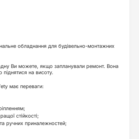
ональне обладнання для будівельно-монтажних
адну Ви можете, якщо запланували ремонт. Вона
о піднятися на висоту.
ety має переваги:
ріпленням;
ращої стійкості;
 та ручних приналежностей;