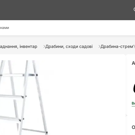
 нами
аднання, інвентар
Драбини, сходи садові
Драбина-стрем'я
А
В
О