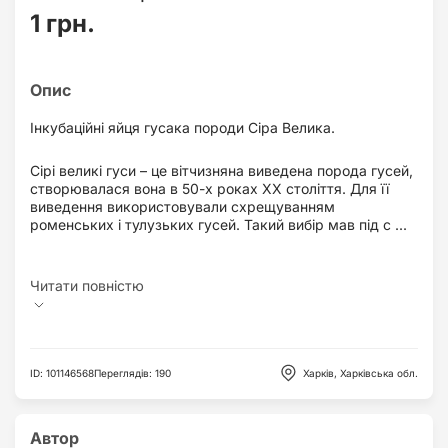
1 грн.
Інкубаційні яйця гусака породи Сіра Велика.
Сірі великі гуси – це вітчизняна виведена порода гусей,
створювалася вона в 50-х роках XX століття. Для її
виведення використовували схрещуванням
роменських і тулузьких гусей. Такий вибір мав під с ...
ID
:
101146568
Переглядів
:
190
Харків, Харківська обл.
Автор