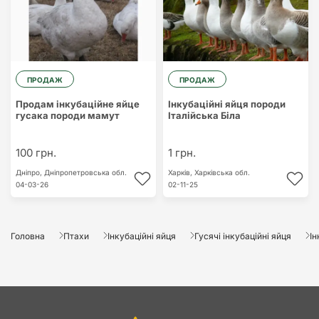
ПРОДАЖ
ПРОДАЖ
Продам інкубаційне яйце
Інкубаційні яйця породи
гусака породи мамут
Італійська Біла
100 грн.
1 грн.
Дніпро,
Дніпропетровська обл.
Харків,
Харківська обл.
04-03-26
02-11-25
Головна
Птахи
Інкубаційні яйця
Гусячі інкубаційні яйця
Ін